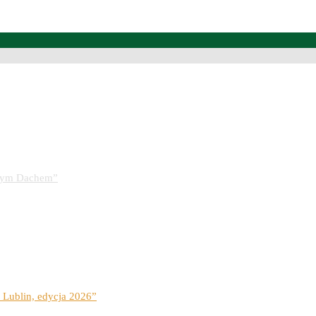
lnym Dachem”
 Lublin, edycja 2026”