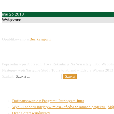
mar
26
2013
Wyłączono
Opublikowano w
Bez kategorii
Nawigacja wpisu
Poprzedni wpis
Poprzedni
Trwa Rekrutacja Na Warsztaty „Pod Wspó
Następny wpis
Następne
Study Tours to Poland – Edycja Wiosna 2013
Szukaj:
Ostatnie wpisy
Dofinansowanie z Programu Patriotyzm Jutra
Wyniki naboru inicjatyw mieszkańców w ramach projektu „Mój
Ocena ofert współpracy