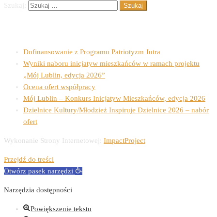
Szukaj:
Ostatnie wpisy
Dofinansowanie z Programu Patriotyzm Jutra
Wyniki naboru inicjatyw mieszkańców w ramach projektu
„Mój Lublin, edycja 2026”
Ocena ofert współpracy
Mój Lublin – Konkurs Inicjatyw Mieszkańców, edycja 2026
Dzielnice Kultury/Młodzież Inspiruje Dzielnice 2026 – nabór
ofert
Wykonanie Strony Internetowej:
ImpactProject
Przejdź do treści
Otwórz pasek narzędzi
Narzędzia dostępności
Powiększenie tekstu