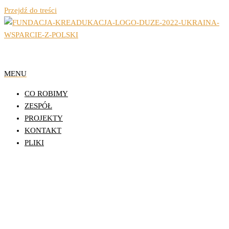
Przejdź do treści
Organizacja Pozarządowa z Lublina
Fundacja Działań
MENU
Edukacyjnych
CO ROBIMY
KReAdukacja
ZESPÓŁ
PROJEKTY
KONTAKT
PLIKI
Zespół