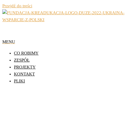
Przejdź do treści
Organizacja Pozarządowa z Lublina
Fundacja Działań
MENU
Edukacyjnych
CO ROBIMY
KReAdukacja
ZESPÓŁ
PROJEKTY
KONTAKT
PLIKI
Młodzież Inspiruje Dzielnice