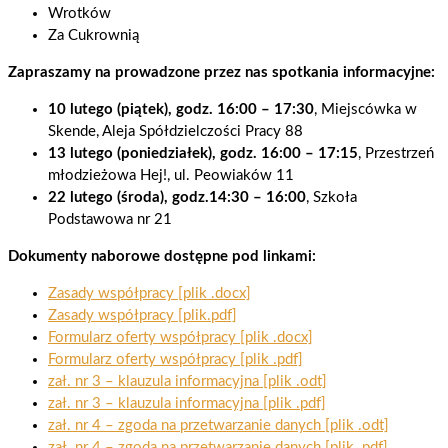
Wrotków
Za Cukrownią
Zapraszamy na prowadzone przez nas spotkania informacyjne:
10 lutego (piątek), godz. 16:00 – 17:30
, Miejscówka w
Skende, Aleja Spółdzielczości Pracy 88
13 lutego (poniedziałek), godz. 16:00 – 17:15
, Przestrzeń
młodzieżowa Hej!, ul. Peowiaków 11
22 lutego (środa), godz.14:30 – 16:00
, Szkoła
Podstawowa nr 21
Dokumenty naborowe dostępne pod linkami:
Zasady współpracy [plik .docx]
Zasady współpracy [plik.pdf]
Formularz oferty współpracy [plik .docx]
Formularz oferty współpracy [plik .pdf]
zał. nr 3 – klauzula informacyjna [plik .odt]
zał. nr 3 – klauzula informacyjna [plik .pdf]
zał. nr 4 – zgoda na przetwarzanie danych [plik .odt]
zał. nr 4 – zgoda na przetwarzanie danych [plik .pdf]