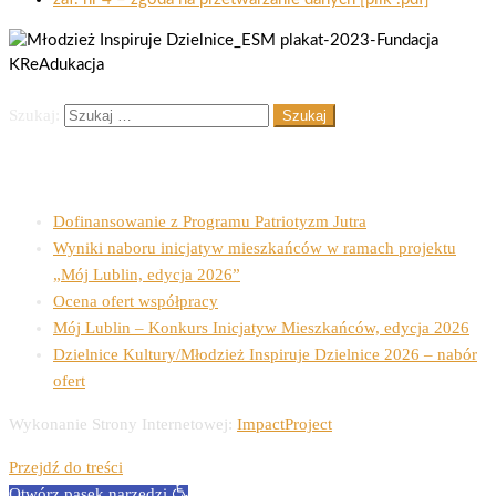
Szukaj:
Ostatnie wpisy
Dofinansowanie z Programu Patriotyzm Jutra
Wyniki naboru inicjatyw mieszkańców w ramach projektu
„Mój Lublin, edycja 2026”
Ocena ofert współpracy
Mój Lublin – Konkurs Inicjatyw Mieszkańców, edycja 2026
Dzielnice Kultury/Młodzież Inspiruje Dzielnice 2026 – nabór
ofert
Wykonanie Strony Internetowej:
ImpactProject
Przejdź do treści
Otwórz pasek narzędzi