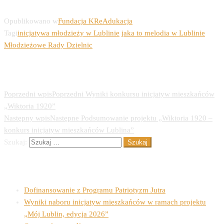
Opublikowano w
Fundacja KReAdukacja
Tagi
inicjatywa młodzieży w Lublinie
jaka to melodia w Lublinie
Młodzieżowe Rady Dzielnic
Nawigacja wpisu
Poprzedni wpis
Poprzedni
Wyniki konkursu inicjatyw mieszkańców
„Wiktoria 1920”
Następny wpis
Następne
Podsumowanie projektu „Wiktoria 1920 –
konkurs inicjatyw mieszkańców Lublina”
Szukaj:
Ostatnie wpisy
Dofinansowanie z Programu Patriotyzm Jutra
Wyniki naboru inicjatyw mieszkańców w ramach projektu
„Mój Lublin, edycja 2026”