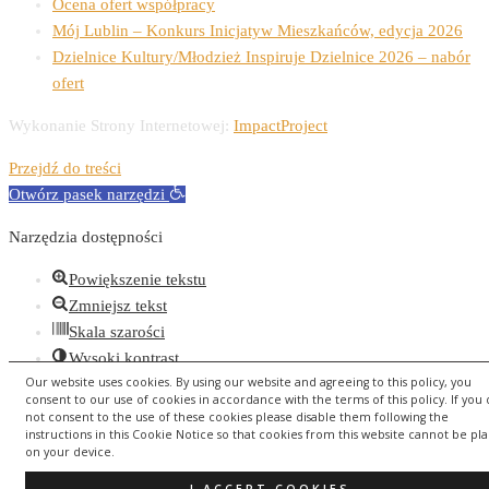
Ocena ofert współpracy
Mój Lublin – Konkurs Inicjatyw Mieszkańców, edycja 2026
Dzielnice Kultury/Młodzież Inspiruje Dzielnice 2026 – nabór
ofert
Wykonanie Strony Internetowej:
ImpactProject
Przejdź do treści
Otwórz pasek narzędzi
Narzędzia dostępności
Powiększenie tekstu
Zmniejsz tekst
Skala szarości
Wysoki kontrast
Our website uses cookies. By using our website and agreeing to this policy, you
Negatywny kontrast
consent to our use of cookies in accordance with the terms of this policy. If you
Jasne tło
not consent to the use of these cookies please disable them following the
instructions in this Cookie Notice so that cookies from this website cannot be pl
Podkreślenie linków
on your device.
Czytelna czcionka
Resetuj