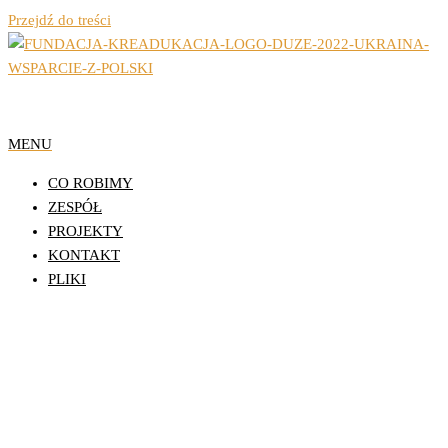
Przejdź do treści
Organizacja Pozarządowa z Lublina
Fundacja Działań
MENU
Edukacyjnych
CO ROBIMY
KReAdukacja
ZESPÓŁ
PROJEKTY
KONTAKT
PLIKI
Jak to melodia w plenerze –
inicjatywa Młodzieżowych Rad