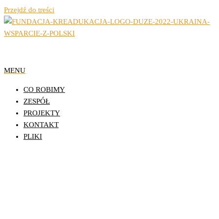
Przejdź do treści
Organizacja Pozarządowa z Lublina
Fundacja Działań
MENU
Edukacyjnych
CO ROBIMY
KReAdukacja
ZESPÓŁ
PROJEKTY
KONTAKT
PLIKI
Podsumowanie projektu „Wiktoria
1920 – konkurs inicjatyw