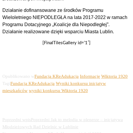
Działanie dofinansowane ze środków Programu
Wieloletniego NIEPODLEGŁA na lata 2017-2022 w ramach
Programu Dotacyjnego „Koalicje dla Niepodległej”.
Działanie realizowane dzięki wsparciu Miasta Lublin.
[FinalTilesGallery id=’1′]
Opublikowano w
Fundacja KReAdukacja
Informacje
Wiktoria 1920
Tagi
Fundacja KReAdukacja
Wyniki konkursu inicjatyw
mieszkańców
wyniki konkursu Wiktoria 1920
Nawigacja wpisu
Poprzedni wpis
Poprzedni
Jak to melodia w plenerze – inicjatywa
Młodzieżowych Rad Dzielnic w Lublinie