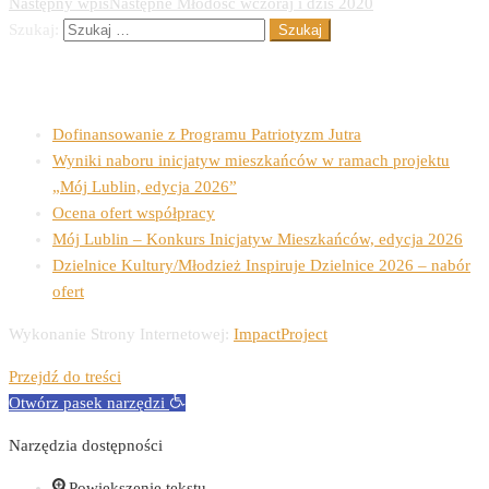
Następny wpis
Następne
Młodość wczoraj i dziś 2020
Szukaj:
Ostatnie wpisy
Dofinansowanie z Programu Patriotyzm Jutra
Wyniki naboru inicjatyw mieszkańców w ramach projektu
„Mój Lublin, edycja 2026”
Ocena ofert współpracy
Mój Lublin – Konkurs Inicjatyw Mieszkańców, edycja 2026
Dzielnice Kultury/Młodzież Inspiruje Dzielnice 2026 – nabór
ofert
Wykonanie Strony Internetowej:
ImpactProject
Przejdź do treści
Otwórz pasek narzędzi
Narzędzia dostępności
Powiększenie tekstu