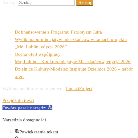
Szukaj:
Ostatnie wpisy
Dofinansowanie z Programu Patriotyzm Jutra
Wyniki naboru inicjatyw mieszkańców w ramach projektu
„Mój Lublin, edycja 2026”
Ocena ofert współpracy
Mój Lublin – Konkurs Inicjatyw Mieszkańców, edycja 2026
Dzielnice Kultury/Młodzież Inspiruje Dzielnice 2026 – nabór
ofert
Wykonanie Strony Internetowej:
ImpactProject
Przejdź do treści
Otwórz pasek narzędzi
Narzędzia dostępności
Powiększenie tekstu