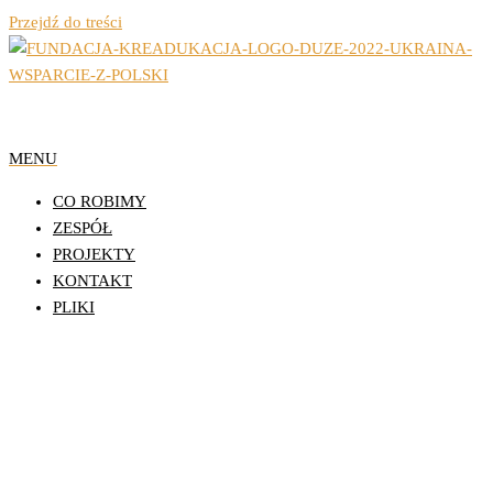
Przejdź do treści
Organizacja Pozarządowa z Lublina
Fundacja Działań
MENU
Edukacyjnych
CO ROBIMY
KReAdukacja
ZESPÓŁ
PROJEKTY
KONTAKT
PLIKI
Program wsparcia młodzieżowych
liderów