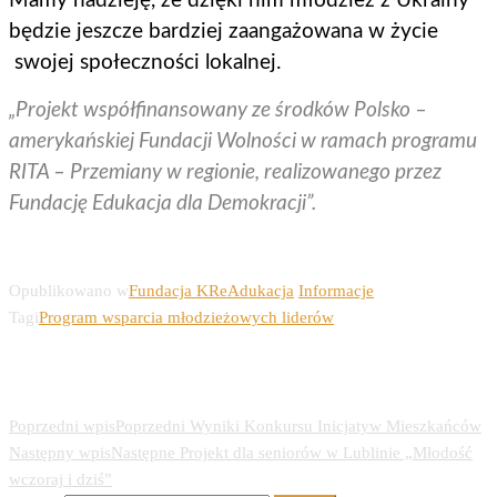
Mamy nadzieję, że dzięki nim młodzież z Ukrainy
będzie jeszcze bardziej zaangażowana w życie
swojej społeczności lokalnej.
„Projekt współfinansowany ze środków Polsko –
amerykańskiej Fundacji Wolności w ramach programu
RITA – Przemiany w regionie, realizowanego przez
Fundację Edukacja dla Demokracji”.
Opublikowano w
Fundacja KReAdukacja
Informacje
Tagi
Program wsparcia młodzieżowych liderów
Nawigacja wpisu
Poprzedni wpis
Poprzedni
Wyniki Konkursu Inicjatyw Mieszkańców
Następny wpis
Następne
Projekt dla seniorów w Lublinie „Młodość
wczoraj i dziś”