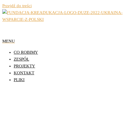
Przejdź do treści
Organizacja Pozarządowa z Lublina
Fundacja Działań
MENU
Edukacyjnych
CO ROBIMY
KReAdukacja
ZESPÓŁ
PROJEKTY
KONTAKT
PLIKI
Wyniki naboru inicjatyw
mieszkańców w ramach projektu