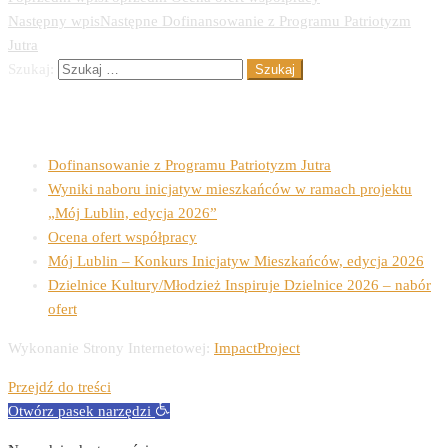
Następny wpis
Następne
Dofinansowanie z Programu Patriotyzm
Jutra
Szukaj:
Ostatnie wpisy
Dofinansowanie z Programu Patriotyzm Jutra
Wyniki naboru inicjatyw mieszkańców w ramach projektu
„Mój Lublin, edycja 2026”
Ocena ofert współpracy
Mój Lublin – Konkurs Inicjatyw Mieszkańców, edycja 2026
Dzielnice Kultury/Młodzież Inspiruje Dzielnice 2026 – nabór
ofert
Wykonanie Strony Internetowej:
ImpactProject
Przejdź do treści
Otwórz pasek narzędzi