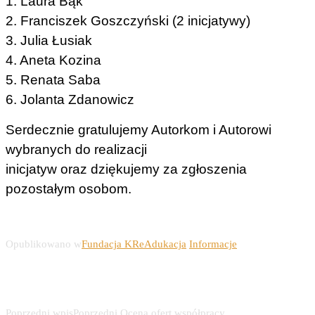
1. Laura Bąk
2. Franciszek Goszczyński (2 inicjatywy)
3. Julia Łusiak
4. Aneta Kozina
5. Renata Saba
6. Jolanta Zdanowicz
Serdecznie gratulujemy Autorkom i Autorowi
wybranych do realizacji
inicjatyw oraz dziękujemy za zgłoszenia
pozostałym osobom.
Opublikowano w
Fundacja KReAdukacja
Informacje
Nawigacja wpisu
Poprzedni wpis
Poprzedni
Ocena ofert współpracy