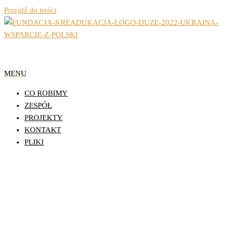
Przejdź do treści
Organizacja Pozarządowa z Lublina
Fundacja Działań
MENU
Edukacyjnych
CO ROBIMY
KReAdukacja
ZESPÓŁ
PROJEKTY
KONTAKT
PLIKI
Młodzi Dla Wrotkowa