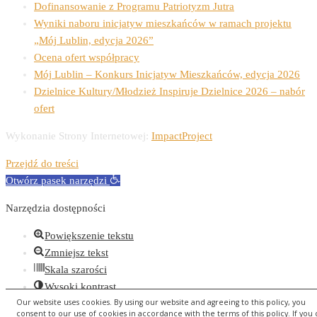
Dofinansowanie z Programu Patriotyzm Jutra
Wyniki naboru inicjatyw mieszkańców w ramach projektu
„Mój Lublin, edycja 2026”
Ocena ofert współpracy
Mój Lublin – Konkurs Inicjatyw Mieszkańców, edycja 2026
Dzielnice Kultury/Młodzież Inspiruje Dzielnice 2026 – nabór
ofert
Wykonanie Strony Internetowej:
ImpactProject
Przejdź do treści
Otwórz pasek narzędzi
Narzędzia dostępności
Powiększenie tekstu
Zmniejsz tekst
Skala szarości
Wysoki kontrast
Our website uses cookies. By using our website and agreeing to this policy, you
Negatywny kontrast
consent to our use of cookies in accordance with the terms of this policy. If you