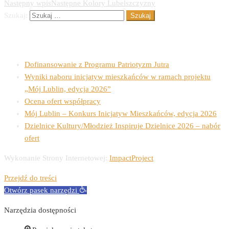
Następny wpis
Następne
Kolory Lubelszczyzny
Szukaj:
Ostatnie wpisy
Dofinansowanie z Programu Patriotyzm Jutra
Wyniki naboru inicjatyw mieszkańców w ramach projektu
„Mój Lublin, edycja 2026”
Ocena ofert współpracy
Mój Lublin – Konkurs Inicjatyw Mieszkańców, edycja 2026
Dzielnice Kultury/Młodzież Inspiruje Dzielnice 2026 – nabór
ofert
Wykonanie Strony Internetowej:
ImpactProject
Przejdź do treści
Otwórz pasek narzędzi
Narzędzia dostępności