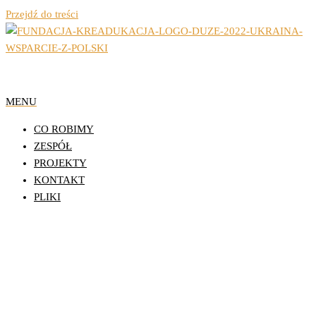
Przejdź do treści
Organizacja Pozarządowa z Lublina
Fundacja Działań
MENU
Edukacyjnych
CO ROBIMY
KReAdukacja
ZESPÓŁ
PROJEKTY
KONTAKT
PLIKI
Wspieramy Samorządność
Uczniowską – Konkurs