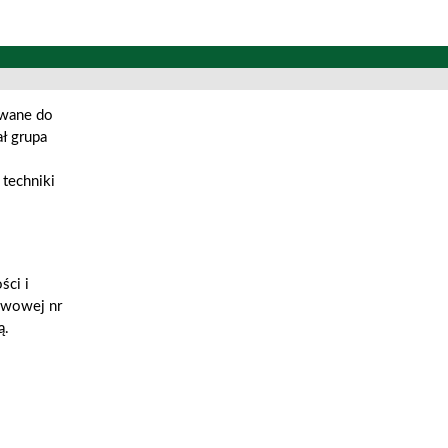
owane do
ł grupa
techniki
ści i
awowej nr
ą.