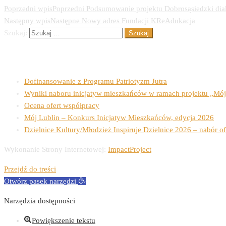
Poprzedni wpis
Poprzedni
Podsumowanie projektu Dobrosąsiedzki di
Następny wpis
Następne
Nowy adres Fundacji KReAdukacja
Szukaj:
Ostatnie wpisy
Dofinansowanie z Programu Patriotyzm Jutra
Wyniki naboru inicjatyw mieszkańców w ramach projektu „Mój
Ocena ofert współpracy
Mój Lublin – Konkurs Inicjatyw Mieszkańców, edycja 2026
Dzielnice Kultury/Młodzież Inspiruje Dzielnice 2026 – nabór of
Wykonanie Strony Internetowej:
ImpactProject
Przejdź do treści
Otwórz pasek narzędzi
Narzędzia dostępności
Powiększenie tekstu