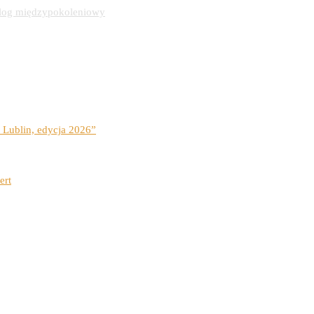
alog międzypokoleniowy
 Lublin, edycja 2026”
ert