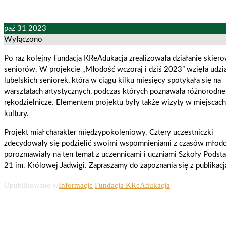
paź
31
2023
Wyłączono
Po raz kolejny Fundacja KReAdukacja zrealizowała działanie skier
seniorów. W projekcie „Młodość wczoraj i dziś 2023” wzięła udzia
lubelskich seniorek, która w ciągu kilku miesięcy spotykała się na
warsztatach artystycznych, podczas których poznawała różnorodne 
rękodzielnicze. Elementem projektu były także wizyty w miejscach
kultury.
Projekt miał charakter międzypokoleniowy. Cztery uczestniczki
zdecydowały się podzielić swoimi wspomnieniami z czasów młodo
porozmawiały na ten temat z uczennicami i uczniami Szkoły Podst
21 im. Królowej Jadwigi. Zapraszamy do zapoznania się z publikacj
Opublikowano w
Informacje
Fundacja KReAdukacja
Nawigacja wpisu