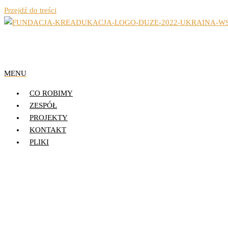
Przejdź do treści
Organizacja Pozarządowa z Lublina
Fundacja Działań 
MENU
CO ROBIMY
ZESPÓŁ
PROJEKTY
KONTAKT
PLIKI
Publikacja podsumowująca projekt „