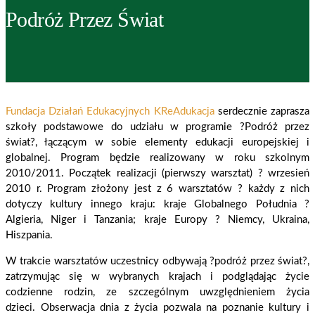
z
Ed
Podróż Przez Świat
i
KR
Fundacja Działań Edukacyjnych KReAdukacja
serdecznie zaprasza
szkoły podstawowe do udziału w programie ?Podróż przez
świat?, łączącym w sobie elementy edukacji europejskiej i
globalnej. Program będzie realizowany w roku szkolnym
2010/2011. Początek realizacji (pierwszy warsztat) ? wrzesień
2010 r. Program złożony jest z 6 warsztatów ? każdy z nich
dotyczy kultury innego kraju: kraje Globalnego Południa ?
Algieria, Niger i Tanzania; kraje Europy ? Niemcy, Ukraina,
Hiszpania.
W trakcie warsztatów uczestnicy odbywają ?podróż przez świat?,
zatrzymując się w wybranych krajach i podglądając życie
codzienne rodzin, ze szczególnym uwzględnieniem życia
dzieci. Obserwacja dnia z życia pozwala na poznanie kultury i