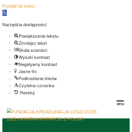
Przejdź do treści
O
t
Narzędzia dostępności
w
ó
Powiększenie tekstu
r
Zmniejsz tekst
z
Skala szarości
p
Wysoki kontrast
a
Negatywny kontrast
s
Jasne tło
e
Podkreślenie linków
k
Czytelna czcionka
n
Resetuj
a
Przejdź
r
MENU
do
z
Fu
treści
Organizacj
ę
Dzi
Pozarząd
d
z Lublina