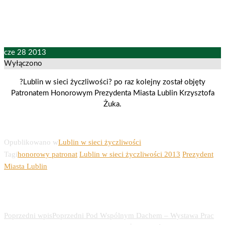
cze
28
2013
Wyłączono
?Lublin w sieci życzliwości? po raz kolejny został objęty
Patronatem Honorowym Prezydenta Miasta Lublin Krzysztofa
Żuka.
Opublikowano w
Lublin w sieci życzliwości
Tagi
honorowy patronat
Lublin w sieci życzliwości 2013
Prezydent
Miasta Lublin
Nawigacja wpisu
Poprzedni wpis
Poprzedni
Pod Wspólnym Dachem – Wystawa Prac