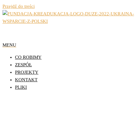
Przejdź do treści
Organizacja Pozarządowa z Lublina
Fundacja Działań
MENU
Edukacyjnych
CO ROBIMY
KReAdukacja
ZESPÓŁ
PROJEKTY
KONTAKT
PLIKI
Patronat Honorowy Prezydenta
Miasta Lublin Krzysztofa Żuka