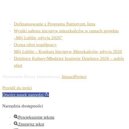
Ostatnie wpisy
Dofinansowanie z Programu Patriotyzm Jutra
Wyniki naboru inicjatyw mieszkańców w ramach projektu
„Mój Lublin, edycja 2026”
Ocena ofert współpracy
Mój Lublin – Konkurs Inicjatyw Mieszkańców, edycja 2026
Dzielnice Kultury/Młodzież Inspiruje Dzielnice 2026 – nabór
ofert
Wykonanie Strony Internetowej:
ImpactProject
Przejdź do treści
Otwórz pasek narzędzi
Narzędzia dostępności
Powiększenie tekstu
Zmniejsz tekst