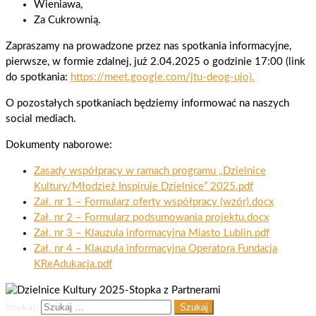
Wieniawa,
Za Cukrownią.
Zapraszamy na prowadzone przez nas spotkania informacyjne,
pierwsze, w formie zdalnej, już 2.04.2025 o godzinie 17:00 (link
do spotkania:
https://meet.google.com/jtu-
deog-ujo).
O pozostałych spotkaniach będziemy informować na naszych
social mediach.
Dokumenty naborowe:
Zasady współpracy w ramach programu „Dzielnice
Kultury/Młodzież Inspiruje Dzielnice” 2025.pdf
Zał. nr 1 – Formularz oferty współpracy (wzór).docx
Zał. nr 2 – Formularz podsumowania projektu.docx
Zał. nr 3 – Klauzula informacyjna Miasto Lublin.pdf
Zał. nr 4 – Klauzula informacyjna Operatora Fundacja
KReAdukacja.pdf
Szukaj: