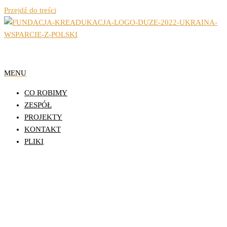
Przejdź do treści
Organizacja Pozarządowa z Lublina
Fundacja Działań
MENU
Edukacyjnych
CO ROBIMY
KReAdukacja
ZESPÓŁ
PROJEKTY
KONTAKT
PLIKI
Młodzież Inspiruje Dzielnice 2025