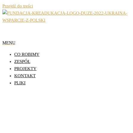
Przejdź do treści
Organizacja Pozarządowa z Lublina
Fundacja Działań
MENU
Edukacyjnych
CO ROBIMY
KReAdukacja
ZESPÓŁ
PROJEKTY
KONTAKT
PLIKI
Dziękujemy za wsparcie