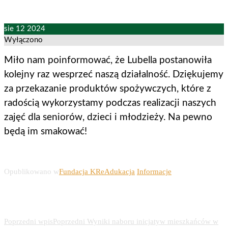
sie
12
2024
Wyłączono
Miło nam poinformować, że Lubella postanowiła
kolejny raz wesprzeć naszą
działalność. Dziękujemy
za przekazanie produktów spożywczych, które z
radością wykorzystamy podczas realizacji naszych
zajęć dla seniorów,
dzieci i młodzieży. Na pewno
będą im smakować!
Opublikowano w
Fundacja KReAdukacja
Informacje
Nawigacja wpisu
Poprzedni wpis
Poprzedni
Wyniki naboru inicjatyw mieszkańców w