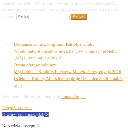
ramach projektu „Mój Lublin – konkurs inicjatyw mieszkańców”
Następny wpis
Następne
Publikacja „Młodość wczoraj i dziś 2024”
Szukaj:
Ostatnie wpisy
Dofinansowanie z Programu Patriotyzm Jutra
Wyniki naboru inicjatyw mieszkańców w ramach projektu
„Mój Lublin, edycja 2026”
Ocena ofert współpracy
Mój Lublin – Konkurs Inicjatyw Mieszkańców, edycja 2026
Dzielnice Kultury/Młodzież Inspiruje Dzielnice 2026 – nabór
ofert
Wykonanie Strony Internetowej:
ImpactProject
Przejdź do treści
Otwórz pasek narzędzi
Narzędzia dostępności