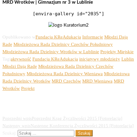
MRD Wrotków | Gimnazjum nr 3 w Lublinie
[envira-gallery id="2035"]
Opublikowano w
Fundacja KReAdukacja
Informacje
Młodzi Dają
Radę
Młodzieżowa Rada Dzielnicy Czechów Południowy
Młodzieżowa Rada Dzielnicy Wrotków w Lublinie
Projekty Miejskie
Tagi
aktywność
Fundacja KReAdukacja
inicjatywy młodzieży
Lublin
Młodzi Dają Radę
Młodzieżowa Rada Dzielnicy Czechów
Południowy
Młodzieżowa Rada Dzielnicy Wieniawa
Młodzieżowa
Rada Dzielnicy Wrotków
MRD Czechów
MRD Wieniawa
MRD
Wrotków
Projekt
Nawigacja wpisu
Poprzedni wpis
Poprzedni
Krąg Życzliwości 2015 [Fotorelacja]
Następny wpis
Następne
Konferencja Życzliwości 2015 [Fotorelacja]
Szukaj: