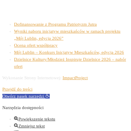
Ostatnie wpisy
Dofinansowanie z Programu Patriotyzm Jutra
Wyniki naboru inicjatyw mieszkańców w ramach projektu
„Mój Lublin, edycja 2026”
Ocena ofert współpracy
Mój Lublin – Konkurs Inicjatyw Mieszkańców, edycja 2026
Dzielnice Kultury/Młodzież Inspiruje Dzielnice 2026 – nabór
ofert
Wykonanie Strony Internetowej:
ImpactProject
Przejdź do treści
Otwórz pasek narzędzi
Narzędzia dostępności
Powiększenie tekstu
Zmniejsz tekst