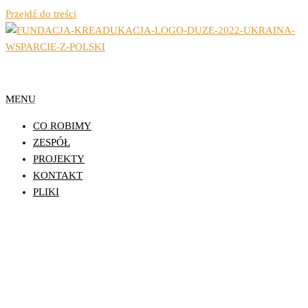
Przejdź do treści
Organizacja Pozarządowa z Lublina
Fundacja Działań
MENU
Edukacyjnych
CO ROBIMY
KReAdukacja
ZESPÓŁ
PROJEKTY
KONTAKT
PLIKI
Aktywność Młodzieżych Rad
Dzielnic w Lublinie